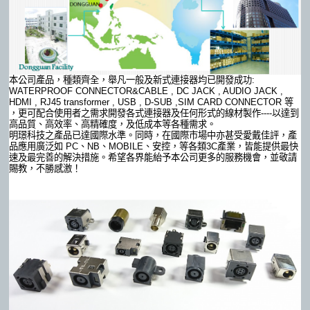
本公司產品，種類齊全，舉凡一般及新式連接器均已開發成功:
WATERPROOF CONNECTOR&CABLE , DC JACK , AUDIO JACK ,
HDMI , RJ45 transformer , USB , D-SUB ,SIM CARD CONNECTOR 等
，更可配合使用者之需求開發各式連接器及任何形式的線材製作----以達到
高品質、高效率、高精確度，及低成本等各種需求。
明璟科技之產品已達國際水準。同時，在國際市場中亦甚受愛戴佳評，產
品應用廣泛如 PC、NB、MOBILE、安控，等各類3C產業，皆能提供最快
速及最完善的解決措施。希望各界能紿予本公司更多的服務機會，並敬請
賜教，不勝感激！