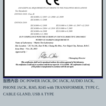
服務內容: DC POWER JACK, DC JACK, AUDIO JACK,
PHONE JACK, RJ45, RJ45 with TRANSFORMER, TYPE C,
CABLE GLAND, USB A TYPE