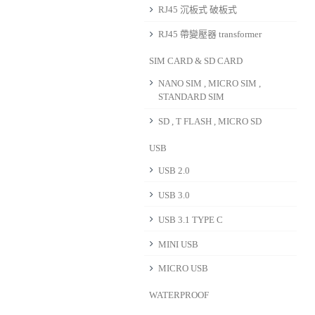
RJ45 沉板式 破板式
RJ45 帶變壓器 transformer
SIM CARD & SD CARD
NANO SIM , MICRO SIM ,
STANDARD SIM
SD , T FLASH , MICRO SD
USB
USB 2.0
USB 3.0
USB 3.1 TYPE C
MINI USB
MICRO USB
WATERPROOF