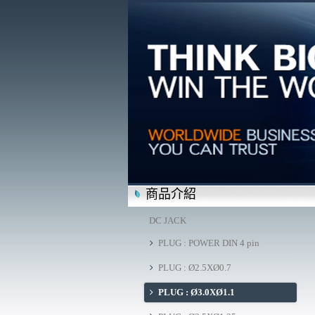
商品介紹
DC JACK
PLUG : POWER DIN 4 pin
PLUG : Ø2.5XØ0.7
PLUG : Ø3.0XØ1.1