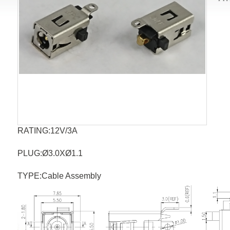
RATING:12V/3A
PLUG:Ø3.0XØ1.1
TYPE:Cable Assembly