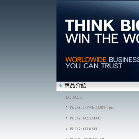
商品介紹
DC JACK
PLUG : POWER DIN 4 pin
PLUG : Ø2.5XØ0.7
PLUG : Ø3.0XØ1.1