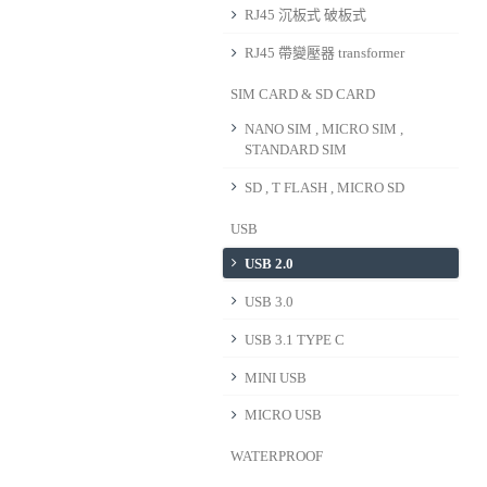
RJ45 沉板式 破板式
RJ45 帶變壓器 transformer
SIM CARD & SD CARD
NANO SIM , MICRO SIM ,
STANDARD SIM
SD , T FLASH , MICRO SD
USB
USB 2.0
USB 3.0
USB 3.1 TYPE C
MINI USB
MICRO USB
WATERPROOF