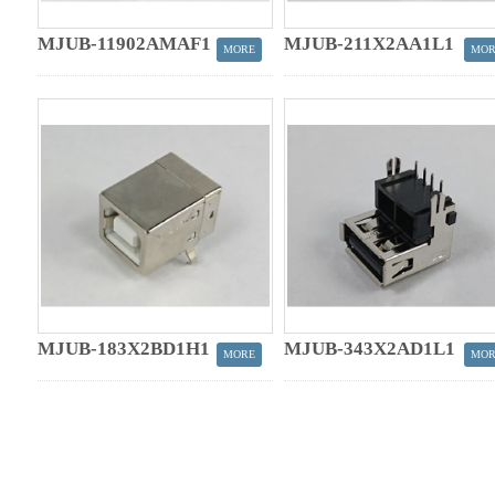
MJUB-11902AMAF1
MJUB-211X2AA1L1
MJUB-183X2BD1H1
MJUB-343X2AD1L1