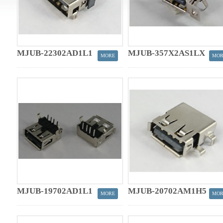
MJUB-22302AD1L1
MJUB-357X2AS1LX
MJUB-19702AD1L1
MJUB-20702AM1H5