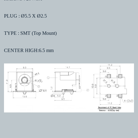
PLUG : Ø5.5 X Ø2.5
TYPE : SMT (Top Mount)
CENTER HIGH:6.5 mm