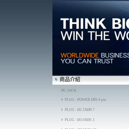
商品介紹
DC JACK
PLUG : POWER DIN 4 pin
PLUG : Ø2.5XØ0.7
PLUG : Ø3.0XØ1.1