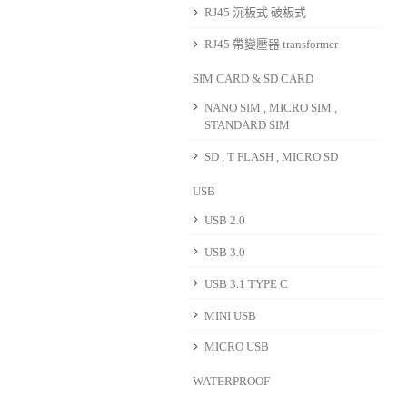
RJ45 沉板式 破板式
RJ45 帶變壓器 transformer
SIM CARD & SD CARD
NANO SIM , MICRO SIM ,
STANDARD SIM
SD , T FLASH , MICRO SD
USB
USB 2.0
USB 3.0
USB 3.1 TYPE C
MINI USB
MICRO USB
WATERPROOF