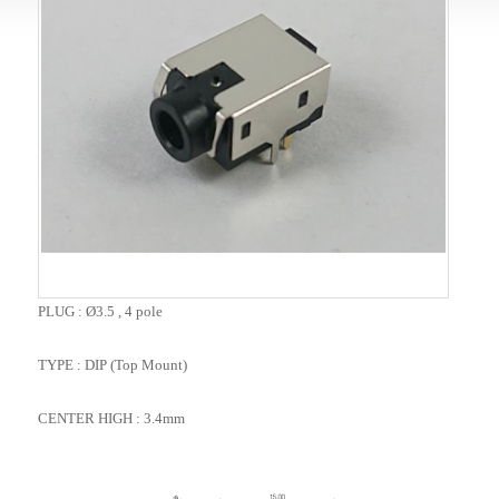
PLUG : Ø3.5 , 4 pole
TYPE : DIP (Top Mount)
CENTER HIGH : 3.4mm