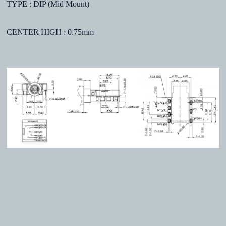
TYPE : DIP (Mid Mount)
CENTER HIGH : 0.75mm