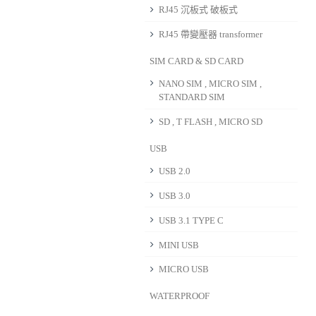
RJ45 沉板式 破板式
RJ45 帶變壓器 transformer
SIM CARD & SD CARD
NANO SIM , MICRO SIM ,
STANDARD SIM
SD , T FLASH , MICRO SD
USB
USB 2.0
USB 3.0
USB 3.1 TYPE C
MINI USB
MICRO USB
WATERPROOF