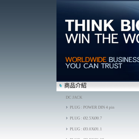
商品介紹
DC JACK
PLUG : POWER DIN 4 pin
PLUG : Ø2.5XØ0.7
PLUG : Ø3.0XØ1.1