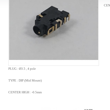
CEN
PLUG : Ø3.5 , 4 pole
TYPE : DIP (Mid Mount)
CENTER HIGH : -0.5mm