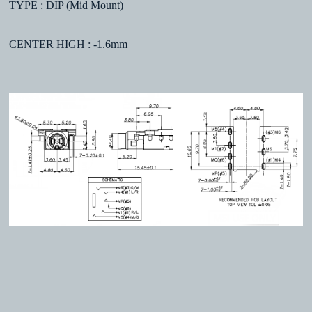
TYPE : DIP (Mid Mount)
CENTER HIGH : -1.6mm