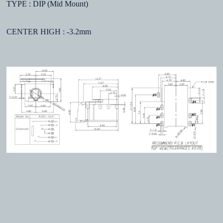
TYPE : DIP (Mid Mount)
CENTER HIGH : -3.2mm