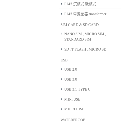
RJ45 沉板式 破板式
RJ45 帶變壓器 transformer
SIM CARD & SD CARD
NANO SIM , MICRO SIM ,
STANDARD SIM
SD , T FLASH , MICRO SD
USB
USB 2.0
USB 3.0
USB 3.1 TYPE C
MINI USB
MICRO USB
WATERPROOF