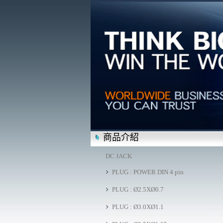
商品介紹
DC JACK
PLUG : POWER DIN 4 pin
PLUG : Ø2.5XØ0.7
PLUG : Ø3.0XØ1.1