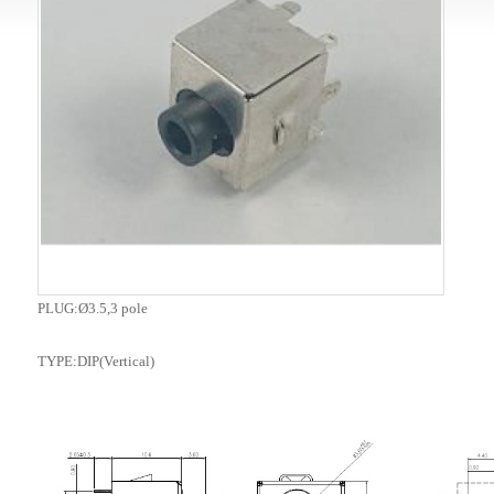
PLUG:Ø3.5,3 pole
TYPE:DIP(Vertical)