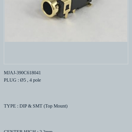
MJAJ-390C618041
PLUG : Ø5 , 4 pole
TYPE : DIP & SMT (Top Mount)
CENTER HIGH : 2.2mm