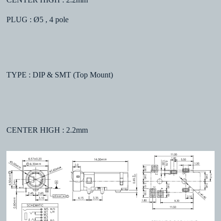
PLUG : Ø5 , 4 pole
TYPE : DIP & SMT (Top Mount)
CENTER HIGH : 2.2mm