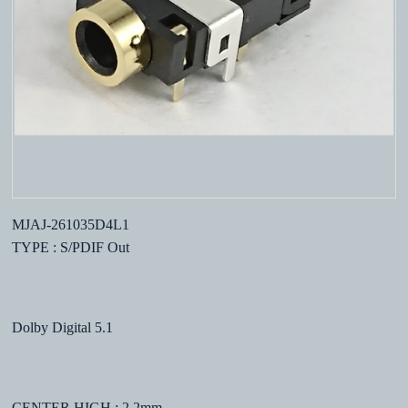
MJAJ-261035D4L1
TYPE : S/PDIF Out
Dolby Digital 5.1
CENTER HIGH : 2.2mm