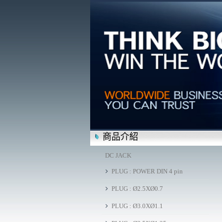
商品介紹
DC JACK
PLUG : POWER DIN 4 pin
PLUG : Ø2.5XØ0.7
PLUG : Ø3.0XØ1.1