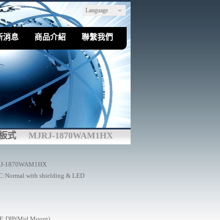
Language
新消息
商品介紹
聯繫我們
破板式
MJRJ-1870WAM1HX
J-1870WAM1HX
:Normal with shielding & LED
E:DIP(Mid Mount)