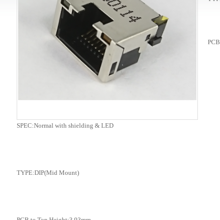
PCB 
SPEC:Normal with shielding & LED
TYPE:DIP(Mid Mount)
PCB to Top Height:3.93mm