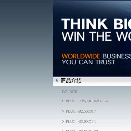
商品介紹
DC JACK
PLUG : POWER DIN 4 pin
PLUG : Ø2.5XØ0.7
PLUG : Ø3.0XØ1.1