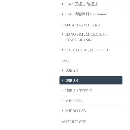
RJ45 沉板式 破板式
RJ45 帶變壓器 transformer
SIM CARD & SD CARD
NANO SIM , MICRO SIM ,
STANDARD SIM
SD , T FLASH , MICRO SD
USB
USB 2.0
USB 3.0
USB 3.1 TYPE C
MINI USB
MICRO USB
WATERPROOF