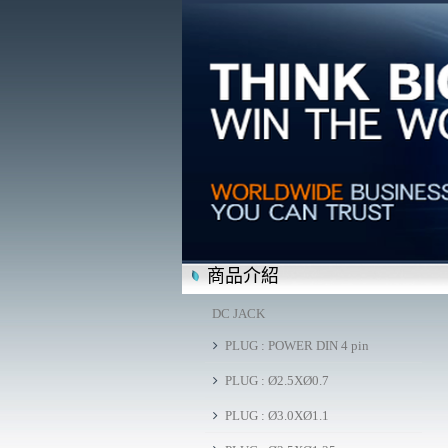
商品介紹
DC JACK
PLUG : POWER DIN 4 pin
PLUG : Ø2.5XØ0.7
PLUG : Ø3.0XØ1.1