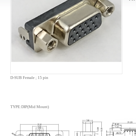
D-SUB Female ; 15 pin
TYPE:DIP(Mid Mount)