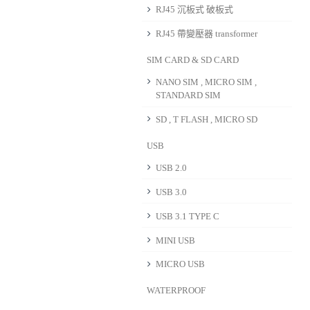
RJ45 沉板式 破板式
RJ45 帶變壓器 transformer
SIM CARD & SD CARD
NANO SIM , MICRO SIM ,
STANDARD SIM
SD , T FLASH , MICRO SD
USB
USB 2.0
USB 3.0
USB 3.1 TYPE C
MINI USB
MICRO USB
WATERPROOF