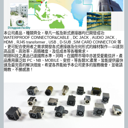
本公司產品，種類齊全，舉凡一般及新式連接器均已開發成功:
WATERPROOF CONNECTOR&CABLE , DC JACK , AUDIO JACK ,
HDMI , RJ45 transformer , USB , D-SUB ,SIM CARD CONNECTOR 等
，更可配合使用者之需求開發各式連接器及任何形式的線材製作----以達到
高品質、高效率、高精確度，及低成本等各種需求。
明璟科技之產品已達國際水準。同時，在國際市場中亦甚受愛戴佳評，產
品應用廣泛如 PC、NB、MOBILE、安控，等各類3C產業，皆能提供最快
速及最完善的解決措施。希望各界能紿予本公司更多的服務機會，並敬請
賜教，不勝感激！