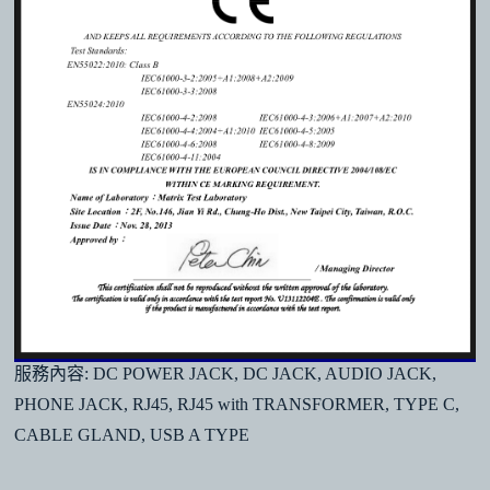
服務內容: DC POWER JACK, DC JACK, AUDIO JACK,
PHONE JACK, RJ45, RJ45 with TRANSFORMER, TYPE C,
CABLE GLAND, USB A TYPE