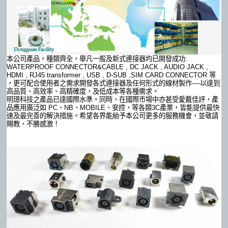
本公司產品，種類齊全，舉凡一般及新式連接器均已開發成功:
WATERPROOF CONNECTOR&CABLE , DC JACK , AUDIO JACK ,
HDMI , RJ45 transformer , USB , D-SUB ,SIM CARD CONNECTOR 等
，更可配合使用者之需求開發各式連接器及任何形式的線材製作----以達到
高品質、高效率、高精確度，及低成本等各種需求。
明璟科技之產品已達國際水準。同時，在國際市場中亦甚受愛戴佳評，產
品應用廣泛如 PC、NB、MOBILE、安控，等各類3C產業，皆能提供最快
速及最完善的解決措施。希望各界能紿予本公司更多的服務機會，並敬請
賜教，不勝感激！