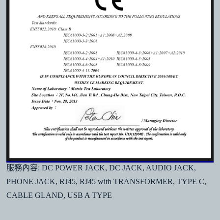
服務內容: DC POWER JACK, DC JACK, AUDIO JACK,
PHONE JACK, RJ45, RJ45 with TRANSFORMER, TYPE C,
CABLE GLAND, USB A TYPE