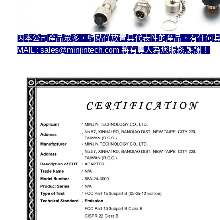
因本公司產品眾多，網站僅放置具代表性的產品，有任何其他需求請
MAIL : sales@minjintech.com 將有專人為您服務,謝謝！